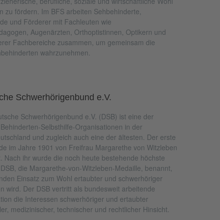
zieherische, berufliche, soziale und wirtschaftliche Wohl
n zu fördern. Im BFS arbeiten Sehbehinderte,
de und Förderer mit Fachleuten wie
agogen, Augenärzten, Orthoptistinnen, Optikern und
nderer Fachbereiche zusammen, um gemeinsam die
ehbehinderten wahrzunehmen.
che Schwerhörigenbund e.V.
tsche Schwerhörigenbund e.V. (DSB) ist eine der
Behinderten-Selbsthilfe-Organisationen in der
tschland und zugleich auch eine der ältesten. Der erste
rde im Jahre 1901 von Freifrau Margarethe von Witzleben
t. Nach ihr wurde die noch heute bestehende höchste
DSB, die Margarethe-von-Witzleben-Medaille, benannt,
enden Einsatz zum Wohl ertaubter und schwerhöriger
 wird. Der DSB vertritt als bundesweit arbeitende
ation die Interessen schwerhöriger und ertaubter
er, medizinischer, technischer und rechtlicher Hinsicht.