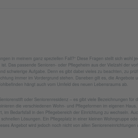
ngen in meinem ganz speziellen Fall?“ Diese Fragen stellt sich wohl j
n ist. Das passende Senioren- oder Pflegeheim aus der Vielzahl der vo
 und schwierige Aufgabe. Denn es gibt dabei vieles zu beachten, zu pr
nrichtung immer im Vordergrund stehen. Daneben gilt es, die Angebot
Wohlbefinden hängt auch vom Umfeld des neuen Lebensraums ab.
niorenstift oder Seniorenresidenz – es gibt viele Bezeichnungen für d
inieren die verschiedenen Wohn- und Pflegeformen im eigenen Haus. 
, im Bedarfsfall in den Pflegebereich der Einrichtung zu wechseln. Au
it schnellen Lösungen. Ein Pflegeplatz in einer kleinen Wohngruppe 
ieses Angebot wird jedoch noch nicht von allen Senioreneinrichtungen u