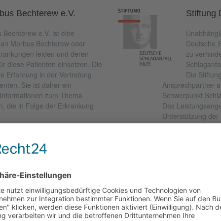
bus Bechterew e.V.
Stiftung
Bechterew e.V. ist eine
Unabhängig
ie an Morbus Bechterew oder
Deutsche S
krankungen leiden und deren
zu verhind
ür diese Patienten einsetzen. Die
Schlaganfal
e Erfahrung in der Vertretung
Die Stiftun
nten. Sie ist daher ein
Ansprechpartner a
e Informationen zum Thema
Schwerpunkt Schla
, die in Folge der Erkrankung
Das Leistungsange
Unterstützung der
Berufe. Die Stiftun
Verbesserung der 
Schlaganfalls ein.
tive Auge e. V.
e Auge e. V. ist ein
uss von Betroffenen,
mit mehr als 1.800 Mitglieder.