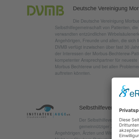
Deutsche Vereinigung Mor
Die Deutsche Vereinigung Morbus 
Selbsthilfegemeinschaft von Patienten, d
verwandten entzündlichen Wirbelsäulener
Angehörigen, Freunde und allen, die sich f
DVMB verfügt inzwischen über fast 30 Jahr
der Interessen der Morbus-Bechterew-Patie
kompetenter Ansprechpartner für neuest
Morbus Bechterew und bei allen Problemen
auftreten könnten.
Selbsthilfeverband Initia
Der Selbsthilfeverband Initiativ
gemeinnütziger Zusammenschl
Angehörigen, Ärzten und Wissenschaftlern 