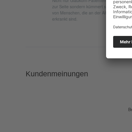
Nicht nur Glaukom-Patienten steht der Sel
zur Seite sondern kümmert sich auch akti
von Menschen, die an der Altersabhängig
erkrankt sind.
Kundenmeinungen