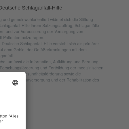
 Deutsche Schlaganfall-Hilfe
 und gemeinwohlorientiert widmet sich die Stiftung
chlaganfall-Hilfe ihrem Satzungsauftrag, Schlaganfälle
ern und zur Verbesserung der Versorgung von
l-Patienten beizutragen.
g Deutsche Schlaganfall-Hilfe versteht sich als primärer
uf dem Gebiet der Gefäßerkrankungen mit dem
ganfall.
bot umfasst die Information, Aufklärung und Beratung,
 Forschungsförderung und Fortbildung der medizinischen
g tritt für die Gesundheitsförderung sowie die
Prävention, Akutversorgung und der Rehabilitation des