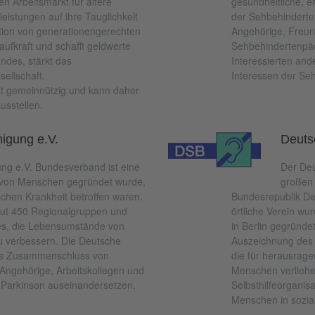
en Arbeitsmarkt für ältere
gesundheitliche, er
eistungen auf ihre Tauglichkeit
der Sehbehinderte
ation von generationengerechten
Angehörige, Freun
ufkraft und schafft geldwerte
Sehbehindertenpäd
andes, stärkt das
Interessierten a
ellschaft.
Interessen der S
ist gemeinnützig und kann daher
sstellen.
igung e.V.
Deuts
ng e.V. Bundesverband ist eine
Der Deu
81 von Menschen gegründet wurde,
großen 
schen Krankheit betroffen waren.
Bundesrepublik Deu
gut 450 Regionalgruppen und
örtliche Verein wu
t es, die Lebensumstände von
in Berlin gegründe
u verbessern. Die Deutsche
Auszeichnung des 
 als Zusammenschluss von
die für herausrag
, Angehörige, Arbeitskollegen und
Menschen verliehen
 Parkinson auseinandersetzen.
Selbsthilfeorganis
Menschen in sozial