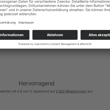
bsthilfeverband mit Rat und Tat
v um die Probleme und Sorgen
en Makuladegenration (AMD)